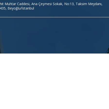
hit Muhtar Caddesi, Ana Çeşmesi Sokak, No:13, Taksim Meydanı,
435, Beyoğlu/İstanbul