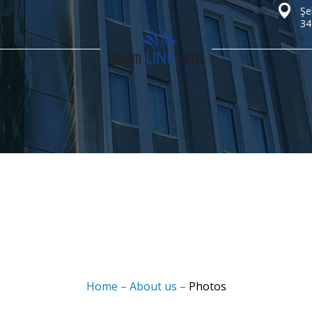
Şe
34
Home
–
About us
–
Photos